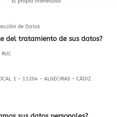
El propio interesado
tección de Datos
le del tratamiento de sus datos?
 RUC
CAL 1 – 11204 – ALGECIRAS – CÁDIZ
tamos sus datos personales?