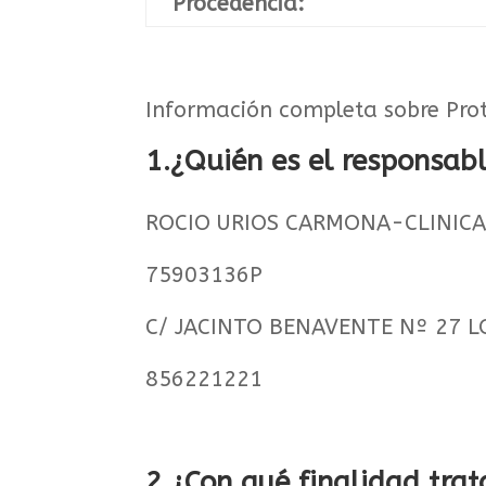
Procedencia:
Información completa sobre Pro
1.¿Quién es el responsab
ROCIO URIOS CARMONA-CLINICA
75903136P
C/ JACINTO BENAVENTE Nº 27 LO
856221221
2.¿Con qué finalidad tra