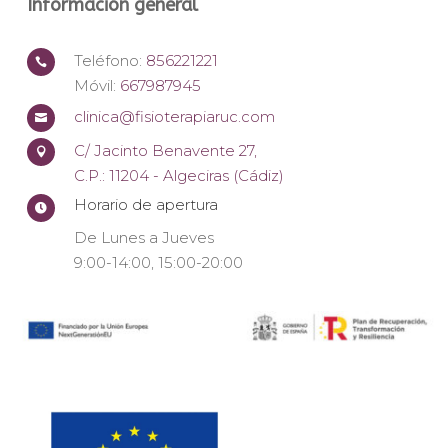
Información general
Teléfono:
856221221

Móvil:
667987945
clinica@fisioterapiaruc.com

C/ Jacinto Benavente 27,

C.P.: 11204 - Algeciras (Cádiz)
Horario de apertura

De Lunes a Jueves
9:00-14:00, 15:00-20:00