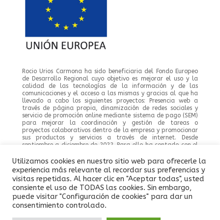
Rocio Urios Carmona ha sido beneficiaria del Fondo Europeo
de Desarrollo Regional cuyo objetivo es mejorar el uso y la
calidad de las tecnologías de la información y de las
comunicaciones y el acceso a las mismas y gracias al que ha
llevado a cabo los siguientes proyectos: Presencia web a
través de página propia, dinamización de redes sociales y
servicio de promoción online mediante sistema de pago (SEM)
para mejorar la coordinación y gestión de tareas o
proyectos colaborativos dentro de la empresa y promocionar
sus productos y servicios a través de internet. Desde
septiembre a diciembre de 2022. Para ello ha contado con el
apoyo del programa TIC CAMARA de la Cámara de Comercio
del Campo de Gibraltar.
Utilizamos cookies en nuestro sitio web para ofrecerle la
experiencia más relevante al recordar sus preferencias y
visitas repetidas. Al hacer clic en "Aceptar todas", usted
consiente el uso de TODAS las cookies. Sin embargo,
puede visitar "Configuración de cookies" para dar un
© Fisioterapia RUC 2023
consentimiento controlado.